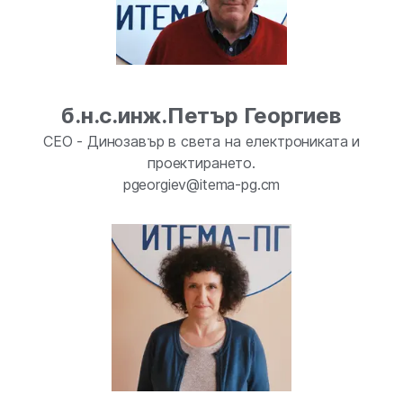
б.н.с.инж.Петър Георгиев
СЕО - Динозавър в света на електрониката и
проектирането.
pgeorgiev@itema-pg.cm