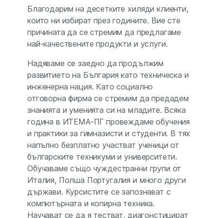
Благодарим на десетките хиляди клиенти,
които ни избират през годините. Вие сте
причината да се стремим да предлагаме
най-качествените продукти и услуги.
Надяваме се заедно да продължим
развитието на България като техническа и
инженерна нация. Като социално
отговорна фирма се стремим да предадем
знанията и уменията си на младите. Всяка
година в ИТЕМА-ПГ провеждаме обучения
и практики за гимназисти и студенти. В тях
напълно безплатно участват ученици от
българските техникуми и университети.
Обучаваме също чуждестранни групи от
Италия, Полша Португалия и много други
държави. Курсистите се запознават с
компютърната и копирна техника.
Научават се да я тестват, диагонстицират