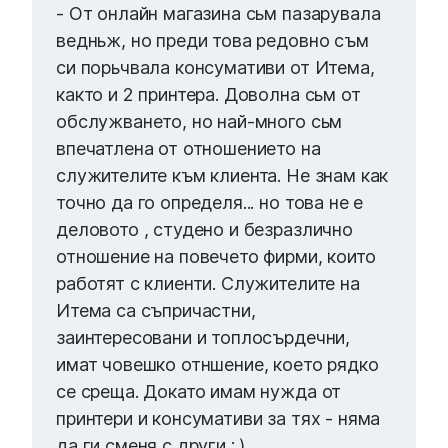
- От онлайн магазина сьм пазарувала
ведньж, но преди това редовно съм
си порьчвала консумативи от Итема,
както и 2 принтера. Доволна сьм от
обслужването, но най-много сьм
впечатлена от отношението на
служителите към клиента. Не знам как
точно да го определя... но това не е
деловото , студено и безразлично
отношение на повечето фирми, които
работят с клиенти. Служителите на
Итема са съпричастни,
заинтересовани и топлосърдечни,
имат човешко отншение, което рядко
се среща. Докато имам нужда от
принтери и консумативи за тях - няма
да ги сменя с други : )