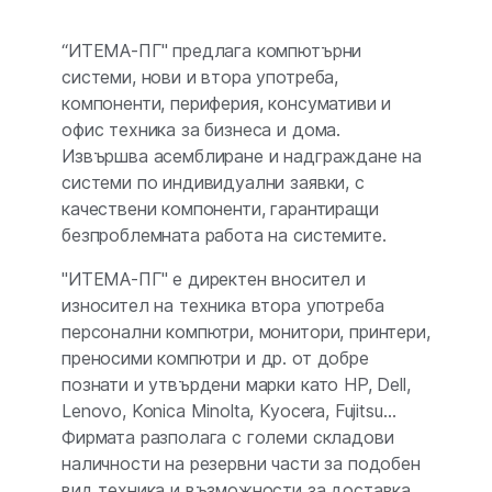
“ИТЕМА-ПГ" предлага компютърни
системи, нови и втора употреба,
компоненти, периферия, консумативи и
офис техника за бизнеса и дома.
Извършва асемблиране и надграждане на
системи по индивидуални заявки, с
качествени компоненти, гарантиращи
безпроблемната работа на системите.
"ИТЕМА-ПГ" е директен вносител и
износител на техника втора употреба
персонални компютри, монитори, принтери,
преносими компютри и др. от добре
познати и утвърдени марки като HP, Dell,
Lenovo, Konica Minolta, Kyocera, Fujitsu…
Фирмата разполага с големи складови
наличности на резервни части за подобен
вид техника и възможности за доставка