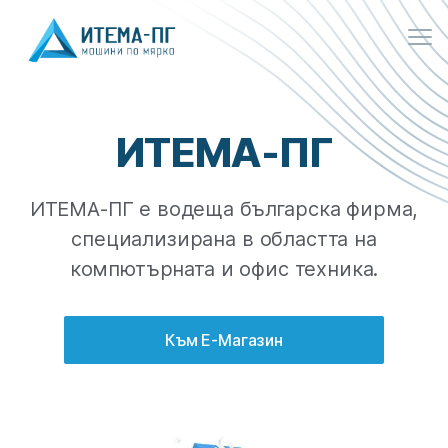
Ме
Тел. 0886700129
ИТЕМА-ПГ
Свържи се с нас
ИТЕМА-ПГ е водеща българска фирма,
специализирана в областта на
компютърната и офис техника.
Към Е-Магазин