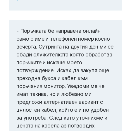
- Поръчката бе направена онлайн
само с име и телефонен номер косно
вечерта. Сутринта на другия ден ми се
обади служителката която обработва
порьчките и искаше моето
потвърждение. Исках да закупя още
преходна букса и кабел към
порьчания монитор. Уведоми ме че
имат такива, но и любезно ми
предложи алтернативен вариант с
цялостен кабел, който е и по удобен
за употреба. След като уточнихме и
цената на кабела аз потвордих